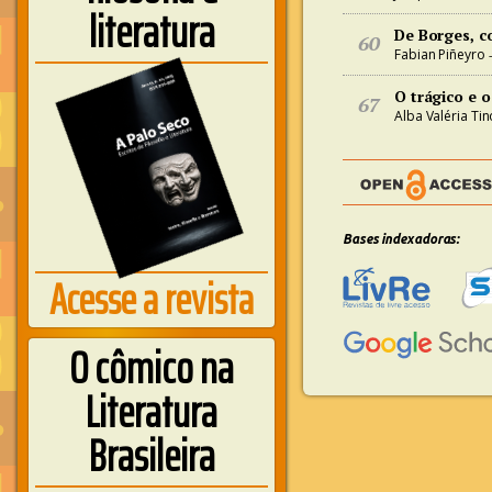
literatura
De Borges, 
60
Fabian Piñeyro
–
O trágico e 
67
Alba Valéria Tin
Bases indexadoras:
Acesse a revista
O cômico na
Literatura
Brasileira