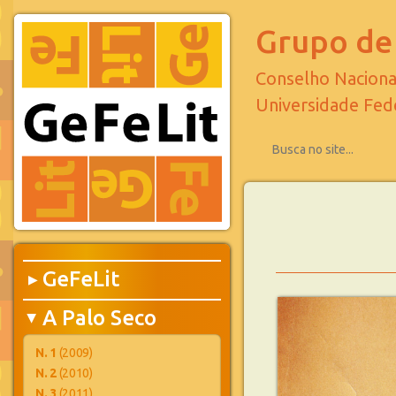
Grupo de 
Conselho Naciona
Universidade Fed
GeFeLit
▶
A Palo Seco
▶
N. 1
(2009)
N. 2
(2010)
N. 3
(2011)