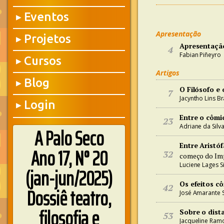
Eventos
▶
Apresentação
Projetos
▶
Apresentaçã
4
Fabian Piñeyro
Cursos
▶
Artigos
Blog
▶
O Filósofo e
7
Jacyntho Lins B
Login
▶
Entre o cômic
23
Adriane da Silv
A Palo Seco
Entre Aristó
Ano 17, N° 20
32
começo do Im
Luciene Lages Si
(jan-jun/2025)
Os efeitos c
42
Dossiê teatro,
José Amarante 
filosofia e
Sobre o dist
53
Jacqueline Ram