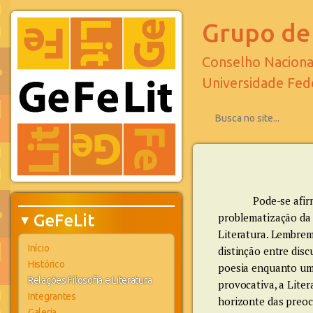
Grupo de 
Conselho Naciona
Universidade Fed
Pode-se afir
problematização da 
GeFeLit
▶
Literatura. Lembrem
Início
distinção entre disc
Histórico
poesia enquanto um 
Relações Filosofia e Literatura
provocativa, a Lite
Integrantes
horizonte das preoc
Galeria