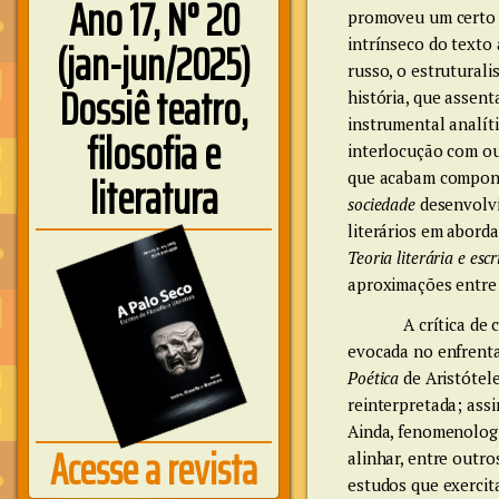
Ano 17, N° 20
promoveu um certo a
(jan-jun/2025)
intrínseco do texto 
russo, o estrutural
Dossiê teatro,
história, que assen
instrumental analít
filosofia e
interlocução com ou
literatura
que acabam compond
sociedade
desenvolvi
literários em abor
Teoria literária e esc
aproximações entre a
A crítica de
evocada no enfrenta
Poética
de Aristótele
reinterpretada; ass
Ainda, fenomenologi
Acesse a revista
alinhar, entre outr
estudos que exercita