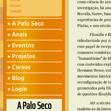
como ciência do sen
Arquivo
investigação, há ain
Contato
Novalis, Sartre, Sim
experiências de pen
A Palo Seco
▶
Platão, e nos sécul
Anais
Filosofia e f
▶
ridicularizado por
Eventos
▶
esse papel de recepç
romances românticos
Projetos
▶
“humanitismo” de Mac
com conteúdos expli
Cursos
▶
Hermann Hesse, entr
movimentos histórico
Blog
▶
reconfiguração de t
Login
promovidos pela Fil
▶
de questões filosófi
A Palo Seco
Até o século 
também ao da histor