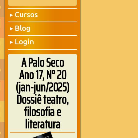
Cursos
▶
Blog
▶
Login
▶
A Palo Seco
Ano 17, N° 20
(jan-jun/2025)
Dossiê teatro,
filosofia e
literatura