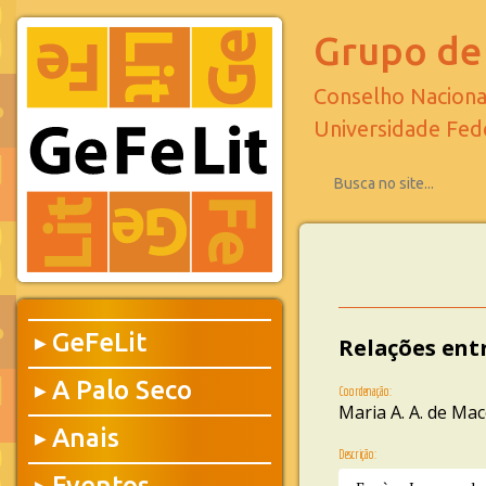
Grupo de 
Conselho Naciona
Universidade Fed
GeFeLit
Relações entr
▶
A Palo Seco
▶
Coordenação:
Maria A. A. de Ma
Anais
▶
Descrição:
Eventos