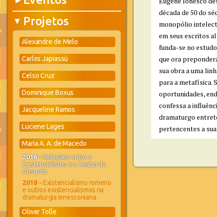
▶
Eugène Ionesco desp
década de 50 do sé
Projetos
▶
monopólio intelectu
em seus escritos a
Alexandre de Melo
funda-se no estudo
que ora prepondera
Carlos Japiassú
sua obra a uma lin
Celso Cruz
para a metafísica. 
Dominique Boxus
oportunidades, end
confessa a influênci
Jacqueline Ramos
dramaturgo entreté
Luciene Lages
pertencentes a sua
Maria A. A. de Macedo
2016
– Relações entre o
Existencialismo e o Teatro do
Absurdo
2018
– Existencialismo romeno
e outros existencialismos na
dramaturgia ionesconiana
Oliver Tolle