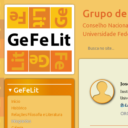
Grupo de 
Conselho Naciona
Universidade Fed
Jos
GeFeLit
Inst
▶
Univ
Início
Histórico
Relações Filosofia e Literatura
Integrantes
Galeria