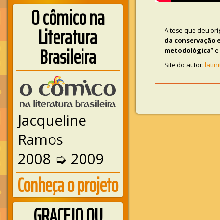
O cômico na
Literatura
A tese que deu orig
da conservação e
Brasileira
metodológica
” e
Site do autor:
latin
Jacqueline
Ramos
2008 ➭ 2009
Conheça o projeto
GRACEJO OU