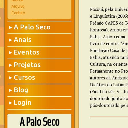
Arquivo
Possui, pela Unive
Contato
e Linguística (2005
Prêmio CAPES de Te
A Palo Seco
▶
honrosa). Atuou em
Bahia. Atuou como 
Anais
▶
livro de contos “Ai
Fundação Casa de J
Eventos
▶
Bahia, atuando ta
Projetos
Cultura, na orienta
▶
Permanente no Prog
Cursos
autores da Antigui
▶
Didática do Latim, 
Blog
▶
(Final do séc. V – I
doutorado junto ao 
Login
▶
pós-doutorado pela
A Palo Seco