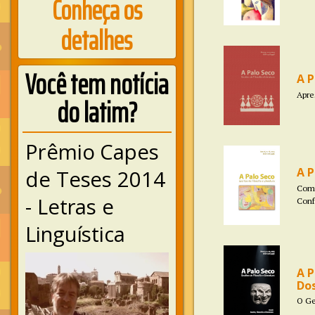
Conheça os
detalhes
Você tem notícia
A P
Apre
do latim?
Prêmio Capes
A P
de Teses 2014
Com 
- Letras e
Conf
Linguística
A P
Dos
O Ge