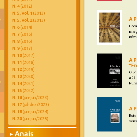
N. 4
(2012)
N. 5, Vol. 1
(2013)
A P
N. 5, Vol. 2
(2013)
Como
N. 6
(2014)
març
N. 7
(2015)
númer
N. 8
(2016)
N. 9
(2017)
N. 10
(2017)
A P
N. 11
(2018)
“Fr
N. 12
(2019)
O 3º
N. 13
(2020)
a 21
Nune
N. 14
(2021)
N. 15
(2022)
N. 16
(jan-jun/2023)
N. 17
(jul-dez/2023)
A P
N. 18
(jan-jun/2024)
Este
N. 20
(jan-jun/2025)
seus
Anais
▶