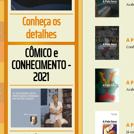
Acab
Conheça os
detalhes
A P
CÔMICO e
Conf
CONHECIMENTO -
2021
A P
Acab
A P
Já e