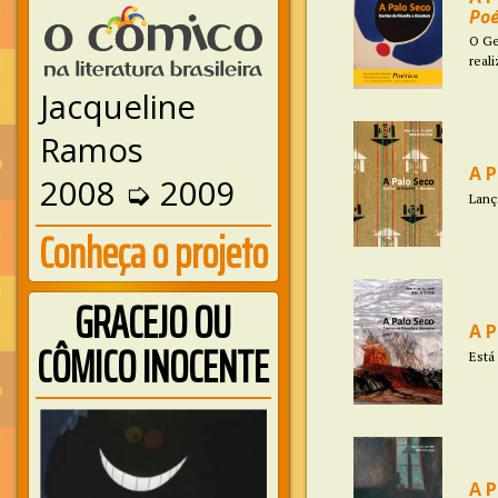
Poé
O Ge
real
Jacqueline
Ramos
A P
2008 ➭ 2009
Lanç
Conheça o projeto
GRACEJO OU
A P
CÔMICO INOCENTE
Está
A P