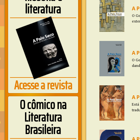
literatura
A P
O Ge
exte
A P
O Ge
dand
Acesse a revista
A P
O cômico na
Está 
Literatura
trad
Brasileira
A P