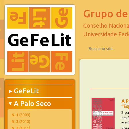
Grupo de 
Conselho Naciona
Universidade Fed
GeFeLit
▶
A P
A Palo Seco
▶
“Es
É co
N. 1
(2009)
em fo
N. 2
(2010)
resu
N. 3
(2011)
Rosa