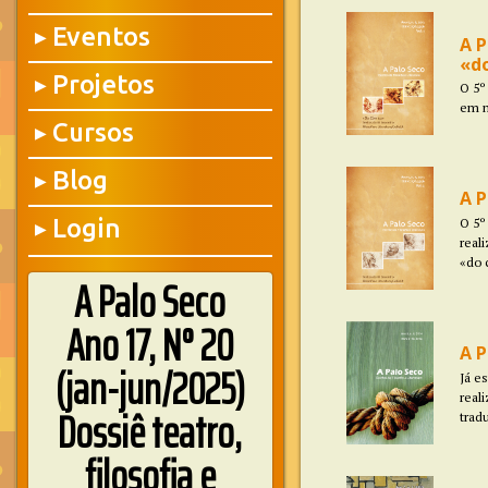
Eventos
▶
A P
«d
Projetos
▶
O 5º
em m
Cursos
▶
Blog
▶
A P
Login
O 5º
▶
real
«do 
A Palo Seco
Ano 17, N° 20
A P
(jan-jun/2025)
Já e
real
Dossiê teatro,
tradu
filosofia e