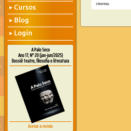
cinema.
Cursos
▶
Blog
▶
Login
▶
A Palo Seco
Ano 17, N° 20 (jan-jun/2025)
Dossiê teatro, filosofia e literatura
Acesse a revista