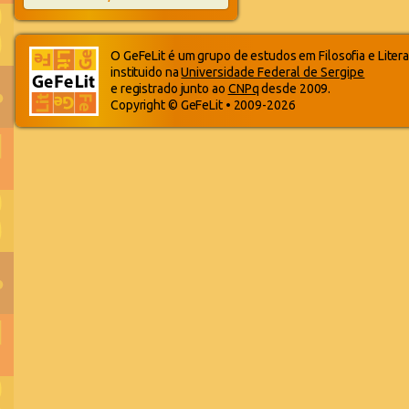
O GeFeLit é um grupo de estudos em Filosofia e Litera
instituido na
Universidade Federal de Sergipe
e registrado junto ao
CNPq
desde 2009.
Copyright © GeFeLit • 2009-2026