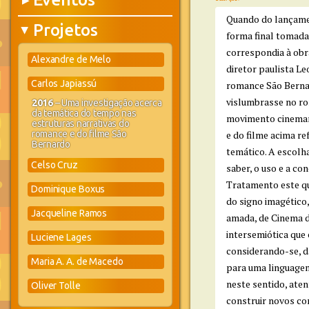
▶
Quando do lançamen
Projetos
▶
forma final tomada 
correspondia à obra
Alexandre de Melo
diretor paulista L
Carlos Japiassú
romance São Berna
vislumbrasse no ro
2016
– Uma investigação acerca
da temática do tempo nas
movimento cinemano
estruturas narrativas do
romance e do filme São
e do filme acima r
Bernardo
temático. A escolh
Celso Cruz
saber, o uso e a co
Tratamento este qu
Dominique Boxus
do signo imagético,
Jacqueline Ramos
amada, de Cinema d
intersemiótica que
Luciene Lages
considerando-se, da
Maria A. A. de Macedo
para uma linguagem 
neste sentido, aten
Oliver Tolle
construir novos con