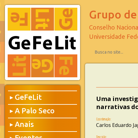
Grupo de 
Conselho Naciona
Universidade Fed
GeFeLit
Uma investig
▶
narrativas d
A Palo Seco
▶
Coordenação:
Anais
Carlos Eduardo Ja
▶
Eventos
Descrição: