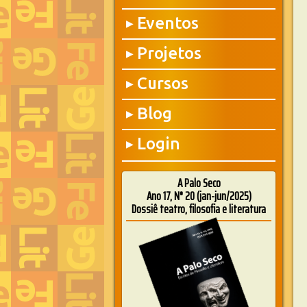
Eventos
▶
Projetos
▶
Cursos
▶
Blog
▶
Login
▶
A Palo Seco
Ano 17, N° 20 (jan-jun/2025)
Dossiê teatro, filosofia e literatura