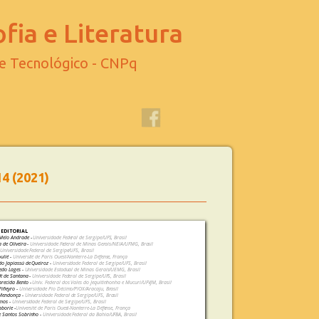
fia e Literatura
 e Tecnológico - CNPq
14 (2021)
EDITORIAL
 Melo Andrade -
Universidade Federal de Sergipe/UFS, Brasil
a de Oliveira -
Universidade Federal de Minas Gerais/NEIA/UFMG, Brasil
-
Universidade Federal de Sergipe/UFS, Brasil
ulié -
Université de Paris Ouest-Nanterre-La Défense, França
o Japiassú de Queiroz -
Universidade Federal de Sergipe/UFS, Brasil
redo Lages -
Universidade Estadual de Minas Gerais/UEMG, Brasil
dt de Santana -
Universidade Federal de Sergipe/UFS, Brasil
arecida Bento -
Univ. Federal dos Vales do Jequitinhonha e Mucuri/UFVJM, Brasil
Piñeyro -
Universidade Pio Décimo/PIOX/Aracaju, Brasil
Mendonça -
Universidade Federal de Sergipe/UFS, Brasil
amos -
Universidade Federal de Sergipe/UFS, Brasil
aborie -
Université de Paris Ouest-Nanterre-La Défense, França
e Santos Sobrinho -
Universidade Federal da Bahia/UFBA, Brasil