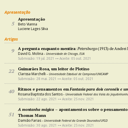
Apresentação
Apresentação
5
Beto Vianna
Luciene Lages Silva
Artigos
A pergunta enquanto mentira
:
Petersburgo
(1913) de Andrei B
9
David G. Molina
– Universidade de Chicago, EUA
Submissão: 19 jul. 2021 ⊶ Aceite: 05 out. 2021
Guimarães Rosa, um leitor de Plotino
22
Clarissa Marchelli
– Universidade Estadual de Campinas/UNICAMP
Submissão: 28 mai. 2021 ⊶ Aceite: 05 out. 2021
Ritmos e pensamentos em
Fantasia para dois coronéis e u
40
Rosana Baptista dos Santos
– Universidade Federal dos Vales do Jequitinhon
Submissão: 22 ago. 2021 ⊶ Aceite: 25 nov. 2021
A montanha mágica
– apontamentos sobre o pensamento 
51
Thomas Mann
Damião Farias
– Universidade Federal da Grande Dourados/UFGD
Submissão: 30 ago. 2021 ⊶ Aceite: 25 nov. 2021