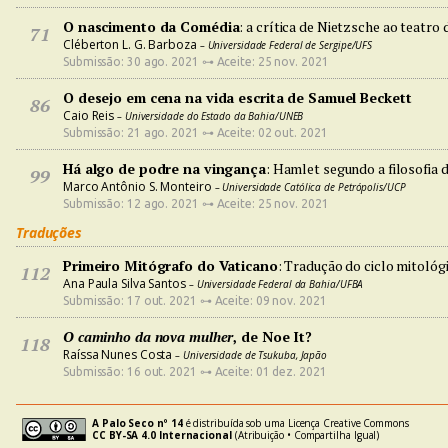
O nascimento da Comédia
: a crítica de Nietzsche ao teatro
71
Cléberton L. G. Barboza
– Universidade Federal de Sergipe/UFS
Submissão: 30 ago. 2021 ⊶ Aceite: 25 nov. 2021
O desejo em cena na vida escrita de Samuel Beckett
86
Caio Reis
– Universidade do Estado da Bahia/UNEB
Submissão: 21 ago. 2021 ⊶ Aceite: 02 out. 2021
Há algo de podre na vingança
: Hamlet segundo a filosofia 
99
Marco Antônio S. Monteiro
– Universidade Católica de Petrópolis/UCP
Submissão: 12 ago. 2021 ⊶ Aceite: 25 nov. 2021
Traduções
Primeiro Mitógrafo do Vaticano
: Tradução do ciclo mitológ
112
Ana Paula Silva Santos
– Universidade Federal da Bahia/UFBA
Submissão: 17 out. 2021 ⊶ Aceite: 09 nov. 2021
O caminho da nova mulher
, de Noe It?
118
Raíssa Nunes Costa
– Universidade de Tsukuba, Japão
Submissão: 16 out. 2021 ⊶ Aceite: 01 dez. 2021
A Palo Seco nº 14
é distribuída sob uma Licença Creative Commons
CC BY-SA 4.0 Internacional
(Atribuição • Compartilha Igual)