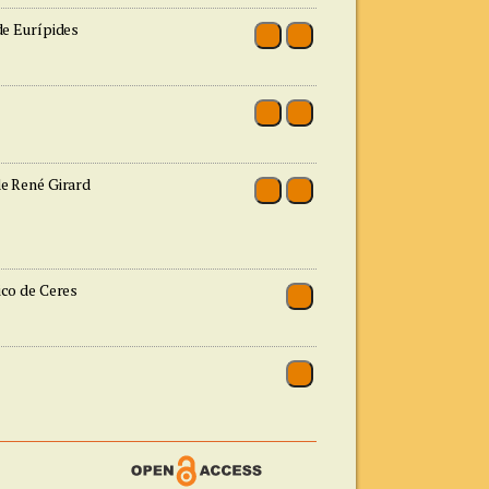
 de Eurípides
de René Girard
ico de Ceres