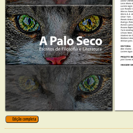
Leonor Demétr
Lúcia Maria d
Luciene Lages 
Luiz Rosalvo 
Marcos Fonsec
Maria A. A. 
Oliver Tolle -
Renato Ambró
Rodrigo Pinto
Romero Junior
Rosana Baptis
Tarik de Atha
Ulisses Neves 
Vladimir de O
Waltencir Alve
William John
EDITORIA
Beto Vianna 
Luciene Lages 
PROJETO G
Julio Gomes d
IMAGEM DA
Edição completa