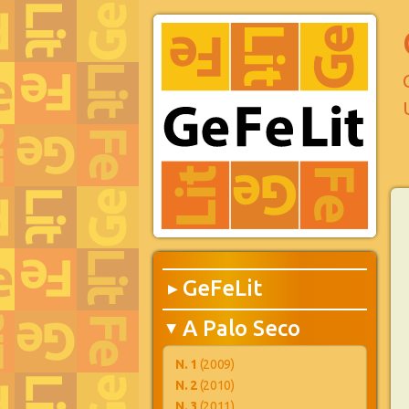
GeFeLit
▶
A Palo Seco
▶
N. 1
(2009)
N. 2
(2010)
N. 3
(2011)