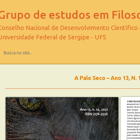
Grupo de estudos em Filoso
Conselho Nacional de Desenvolvimento Científico
Universidade Federal de Sergipe - UFS
A Palo Seco – Ano 13, N. 
CONSELHO 
Alexandre de
Anelito Pereir
Beto Vianna 
Camille Dumo
Carlos Eduard
Celina Figuei
Christine Arn
Conceição Ap
Fabian Jorge 
Fernando de 
Jacqueline R
Jean-Claude L
José Amarant