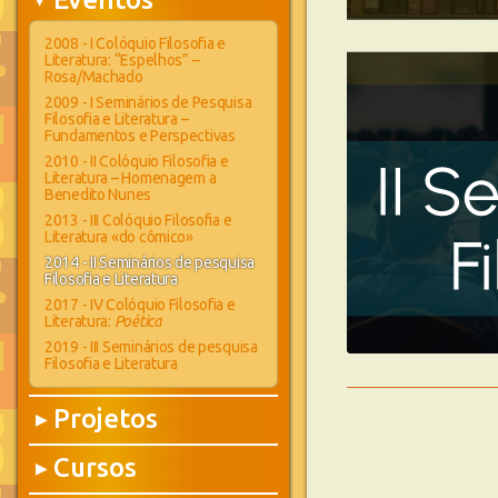
▶
2008 - I Colóquio Filosofia e
Literatura: “Espelhos” –
Rosa/Machado
2009 - I Seminários de Pesquisa
Filosofia e Literatura –
Fundamentos e Perspectivas
2010 - II Colóquio Filosofia e
Literatura – Homenagem a
Benedito Nunes
2013 - III Colóquio Filosofia e
Literatura «do cômico»
2014 - II Seminários de pesquisa
Filosofia e Literatura
2017 - IV Colóquio Filosofia e
Literatura:
Poética
2019 - III Seminários de pesquisa
Filosofia e Literatura
Projetos
▶
Cursos
▶