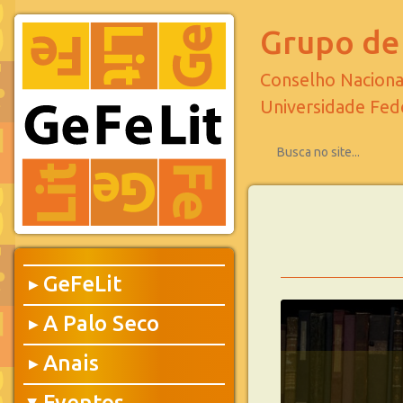
Grupo de 
Conselho Naciona
Universidade Fed
GeFeLit
▶
A Palo Seco
▶
Anais
▶
Eventos