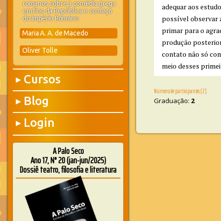
romanos sobre a comédia grega
adequar aos estudo
em fins da República e começo
possível observar 
do Império Romano
primar para o agrad
Maria A. A. de Macedo
produção posterior
Oliver Tolle
contato não só com
meio desses primei
Cursos
▶
Número de participantes (2):
Blog
Graduação:
2
▶
Login
▶
A Palo Seco
Ano 17, N° 20 (jan-jun/2025)
Dossiê teatro, filosofia e literatura