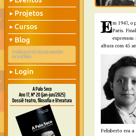
▶
Projetos
▶
E
m 1947, o 
Cursos
▶
Paris. Fin
expressou 
Blog
▶
altura com 45 ano
A vida surreal de um escritor
surrealista
Login
▶
A Palo Seco
Ano 17, N° 20 (jan-jun/2025)
Dossiê teatro, filosofia e literatura
Felisberto era a