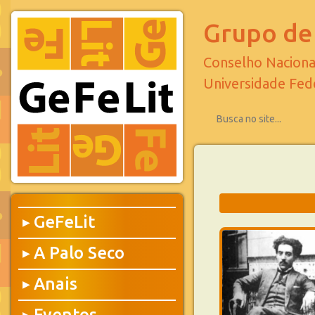
Grupo de 
Conselho Naciona
Universidade Fed
GeFeLit
▶
A Palo Seco
▶
Anais
▶
Eventos