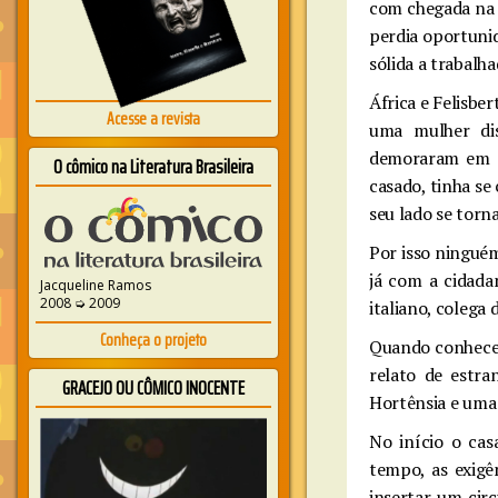
com chegada na 
perdia oportunid
sólida a trabalh
África e Felisbe
Acesse a revista
uma mulher dis
demoraram em so
O cômico na Literatura Brasileira
casado, tinha se
seu lado se torn
Por isso ninguém
já com a cidada
Jacqueline Ramos
2008 ➭ 2009
italiano, colega
Conheça o projeto
Quando conheceu 
relato de estra
GRACEJO OU CÔMICO INOCENTE
Hortênsia e uma
No início o cas
tempo, as exigê
insertar um circ