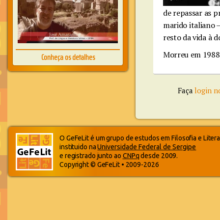
de repassar as p
marido italiano –
resto da vida à 
Morreu em 1988,
Conheça os detalhes
Faça
login n
O GeFeLit é um grupo de estudos em Filosofia e Litera
instituido na
Universidade Federal de Sergipe
e registrado junto ao
CNPq
desde 2009.
Copyright © GeFeLit • 2009-2026