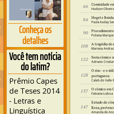
Comicidade e
66
Hudson Oliveir
Hegel e Reinh
84
Paula Auday Sa
Conheça os
Procedimentos
90
detalhes
Poliana Marque
A tragédia do 
108
Mariana Andra
Você tem notícia
Seria cômico s
122
do latim?
Adriano Cristia
O riso - e o r
128
portuguesa
Prêmio Capes
Caleb do Valle
de Teses 2014
O cômico em 
137
Fabiana Lisboa
- Letras e
Estudo do côm
147
Rosa, pertence
Linguística
Amanda de Andr