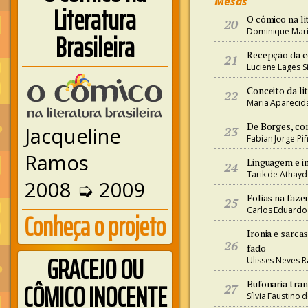
Mesas
Literatura
O cômico na li
20
Dominique Mari
Brasileira
Recepção da c
21
Luciene Lages Si
Conceito da li
22
Maria Aparecid
De Borges, co
Jacqueline
23
Fabian Jorge Pi
Ramos
Linguagem e im
24
Tarik de Athayd
2008 ➭ 2009
Folias na faz
25
Carlos Eduardo 
Conheça o projeto
Ironia e sarca
26
fado
GRACEJO OU
Ulisses Neves R
CÔMICO INOCENTE
Bufonaria tran
27
Sílvia Faustino 