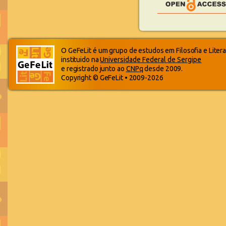
O GeFeLit é um grupo de estudos em Filosofia e Litera
instituido na
Universidade Federal de Sergipe
e registrado junto ao
CNPq
desde 2009.
Copyright © GeFeLit • 2009-2026