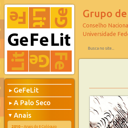
Grupo de 
Conselho Naciona
Universidade Fed
GeFeLit
▶
A Palo Seco
▶
Anais
▶
2010
– Anais do II Colóquio