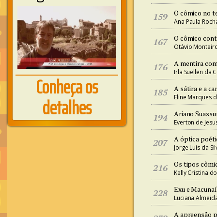
O cômico no t
159
Ana Paula Rocha 
O cômico cont
167
Otávio Monteiro
A mentira como
176
Irla Suellen da 
Conheça os
A sátira e a c
185
detalhes
Eline Marques d
Ariano Suassu
194
Everton de Jesu
A óptica poéti
207
Jorge Luis da Si
Os tipos cômic
216
Kelly Cristina d
Exu e Macunaí
228
Luciana Almeida
A apreensão p