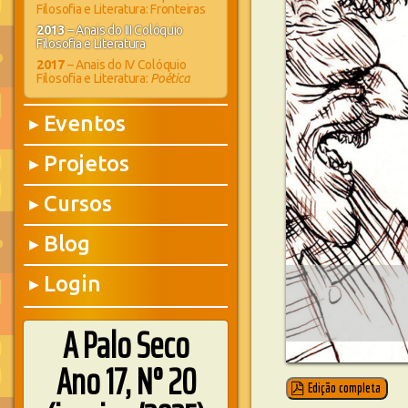
Filosofia e Literatura: Fronteiras
2013
– Anais do III Colóquio
Filosofia e Literatura
2017
– Anais do IV Colóquio
Filosofia e Literatura:
Poética
Eventos
▶
Projetos
▶
Cursos
▶
Blog
▶
Login
▶
A Palo Seco
Ano 17, N° 20
Edição completa