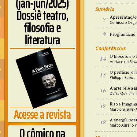
(jan-jun/2025)
Sumário
Dossiê teatro,
Apresentação
7
filosofia e
Comissão Orga
9
literatura
Programação
Conferências
O filosofo e o
14
Adriane da Silv
O prefácio, o l
15
Philippe Sabot 
A arte relê a a
16
Deise Quintilian
Riso e Imagin
17
Acesse a revista
Márcio Suzuki -
A energia poét
18
Marco Aurélio W
O cômico na