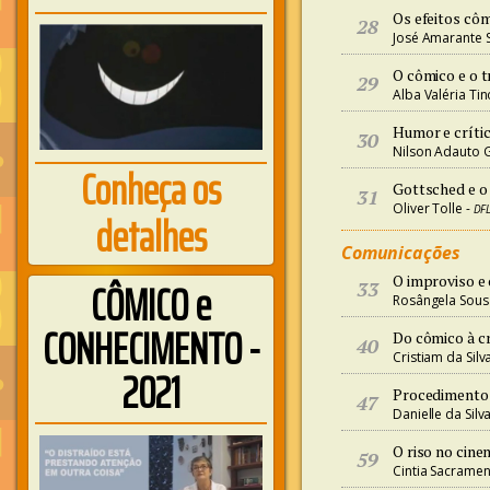
Os efeitos cô
28
José Amarante 
O cômico e o 
29
Alba Valéria Tin
Humor e críti
30
Nilson Adauto G
Conheça os
Gottsched e o
31
Oliver Tolle -
DF
detalhes
Comunicações
O improviso e
CÔMICO e
33
Rosângela Sous
CONHECIMENTO -
Do cômico à cr
40
Cristiam da Silv
2021
Procedimentos
47
Danielle da Sil
O riso no cine
59
Cintia Sacrame