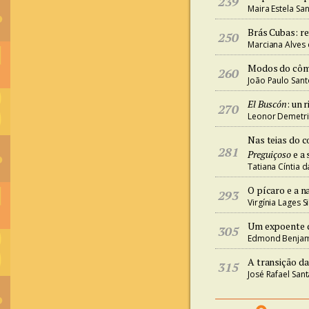
239
Maira Estela Sa
Brás Cubas: re
250
Marciana Alves 
Modos do cô
260
João Paulo Santo
El Buscón
: un 
270
Leonor Demetrio
Nas teias do 
281
Preguiçoso
e a 
Tatiana Cíntia da
O pícaro e a n
293
Virgínia Lages Si
Um expoente 
305
Edmond Benjami
A transição d
315
José Rafael San