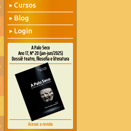
Cursos
▶
Blog
▶
Login
▶
A Palo Seco
Ano 17, N° 20 (jan-jun/2025)
Dossiê teatro, filosofia e literatura
Acesse a revista