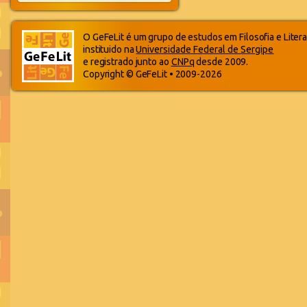
O GeFeLit é um grupo de estudos em Filosofia e Litera
instituido na
Universidade Federal de Sergipe
e registrado junto ao
CNPq
desde 2009.
Copyright © GeFeLit • 2009-2026