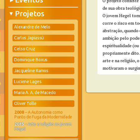
▶
O projeto consiste 
de sua obra teológi
Projetos
▶
O jovem Hegel toma
corre o risco em t
Alexandre de Melo
abstração, quando o
ambição pelo poder
Carlos Japiassú
espiritualidade (ou
Celso Cruz
propriamente dito.
Dominique Boxus
arte e na religião
motivaram o surgim
Jacqueline Ramos
Luciene Lages
Maria A. A. de Macedo
Oliver Tolle
2008
– A Autonomia como
Ponto de Fuga da Modernidade
2015
– Arte e religião no jovem
Hegel