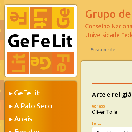
Grupo de 
Conselho Naciona
Universidade Fed
GeFeLit
Arte e religi
▶
A Palo Seco
▶
Coordenação:
Oliver Tolle
Anais
▶
Descrição:
Eventos