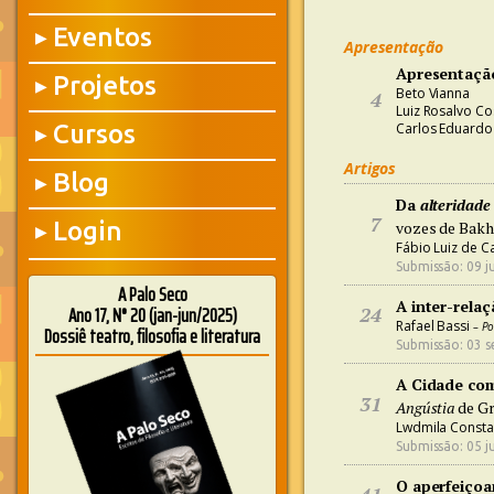
Eventos
▶
Apresentação
Apresentaçã
Projetos
▶
Beto Vianna
4
Luiz Rosalvo Co
Cursos
Carlos Eduardo
▶
Artigos
Blog
▶
Da
alteridade
7
Login
vozes de Bakht
▶
Fábio Luiz de C
Submissão: 09 j
A Palo Seco
A inter-relaçã
Ano 17, N° 20 (jan-jun/2025)
24
Rafael Bassi
– Po
Dossiê teatro, filosofia e literatura
Submissão: 03 s
A Cidade com
31
Angústia
de Gr
Lwdmila Consta
Submissão: 05 j
O aperfeiço