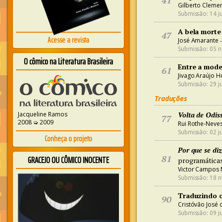
41
Gilberto Clemen
Submissão: 14 j
A bela morte
47
Acesse a revista
José Amarante
–
Submissão: 05 n
O cômico na Literatura Brasileira
Entre a mode
61
Jivago Araújo H
Submissão: 29 j
Traduções
Volta de Odis
Jacqueline Ramos
77
2008 ➭ 2009
Rui Rothe-Neve
Submissão: 02 j
Conheça o projeto
Por que se diz
81
GRACEJO OU CÔMICO INOCENTE
programáticas
Victor Campos
Submissão: 18 n
Traduzindo o
90
Cristóvão José 
Submissão: 09 j