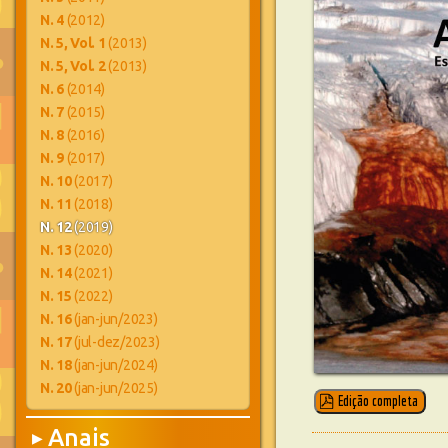
N. 4
(2012)
N. 5, Vol. 1
(2013)
N. 5, Vol. 2
(2013)
N. 6
(2014)
N. 7
(2015)
N. 8
(2016)
N. 9
(2017)
N. 10
(2017)
N. 11
(2018)
N. 12
(2019)
N. 13
(2020)
N. 14
(2021)
N. 15
(2022)
N. 16
(jan-jun/2023)
N. 17
(jul-dez/2023)
N. 18
(jan-jun/2024)
N. 20
(jan-jun/2025)
Edição completa
Anais
▶