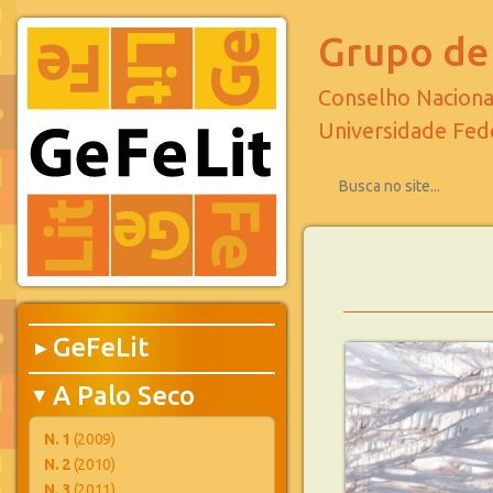
Grupo de 
Conselho Naciona
Universidade Fed
GeFeLit
▶
A Palo Seco
▶
N. 1
(2009)
N. 2
(2010)
N. 3
(2011)