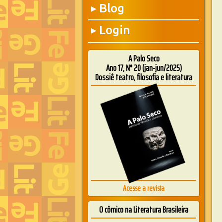
Blog
▶
Login
▶
A Palo Seco
Ano 17, N° 20 (jan-jun/2025)
Dossiê teatro, filosofia e literatura
Acesse a revista
O cômico na Literatura Brasileira