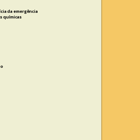
cia da emergência
as químicas
io