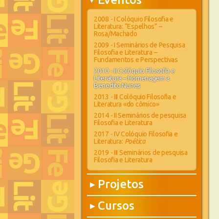
▶
2008 - I Colóquio Filosofia e
Literatura: “Espelhos” –
Rosa/Machado
2009 - I Seminários de Pesquisa
Filosofia e Literatura –
Fundamentos e Perspectivas
2010 - II Colóquio Filosofia e
Literatura – Homenagem a
Benedito Nunes
2013 - III Colóquio Filosofia e
Literatura «do cômico»
2014 - II Seminários de pesquisa
Filosofia e Literatura
2017 - IV Colóquio Filosofia e
Literatura:
Poética
2019 - III Seminários de pesquisa
Filosofia e Literatura
Projetos
▶
Cursos
▶