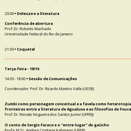
20:00
• Deleuze e a literatura
Conferência de abertura
Prof. Dr. Roberto Machado
Universidade Federal do Rio de Janeiro
21:30
• Coquetel
Terça-feira - 19/10
14:30 - 18:00
• Sessão de Comunicações
Coordenador: Prof. Dr. Ricardo Martins Valle (UESB)
Zumbi como personagem conceitual e a favela como heterotopia
fronteiras entre a literatura de Agualusa e as filosofias de Fouc
Prof. Dr. Renato Nogueira dos Santos Junior (UFRRJ)
O conto de Sergio Faraco e o “entre-lugar” do gaúcho
Profa. M.Sc. Andrea Cristiane Kahmann (UFPB)