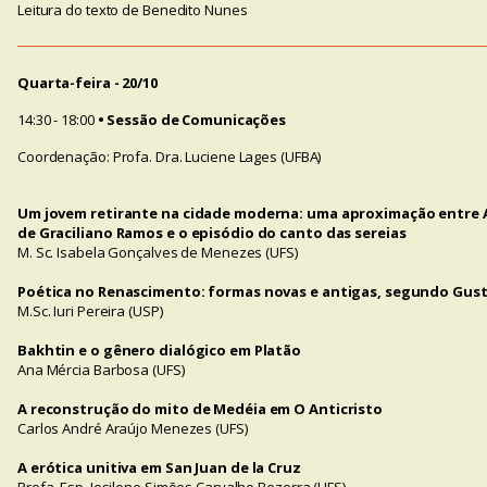
Leitura do texto de Benedito Nunes
Quarta-feira - 20/10
14:30 - 18:00
• Sessão de Comunicações
Coordenação: Profa. Dra. Luciene Lages (UFBA)
Um jovem retirante na cidade moderna: uma aproximação entre 
de Graciliano Ramos e o episódio do canto das sereias
M. Sc. Isabela Gonçalves de Menezes (UFS)
Poética no Renascimento: formas novas e antigas, segundo Gus
M.Sc. Iuri Pereira (USP)
Bakhtin e o gênero dialógico em Platão
Ana Mércia Barbosa (UFS)
A reconstrução do mito de Medéia em O Anticristo
Carlos André Araújo Menezes (UFS)
A erótica unitiva em San Juan de la Cruz