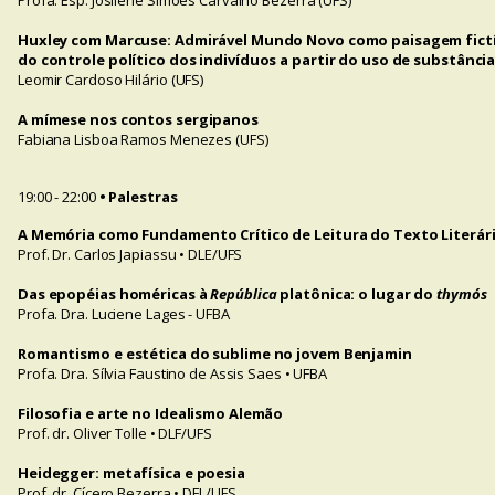
Profa. Esp. Josilene Simões Carvalho Bezerra (UFS)
Huxley com Marcuse: Admirável Mundo Novo como paisagem fictí
do controle político dos indivíduos a partir do uso de substânci
Leomir Cardoso Hilário (UFS)
A mímese nos contos sergipanos
Fabiana Lisboa Ramos Menezes (UFS)
19:00 - 22:00
• Palestras
A Memória como Fundamento Crítico de Leitura do Texto Literár
Prof. Dr. Carlos Japiassu • DLE/UFS
Das epopéias homéricas à
República
platônica: o lugar do
thymós
Profa. Dra. Luciene Lages - UFBA
Romantismo e estética do sublime no jovem Benjamin
Profa. Dra. Sílvia Faustino de Assis Saes • UFBA
Filosofia e arte no Idealismo Alemão
Prof. dr. Oliver Tolle • DLF/UFS
Heidegger: metafísica e poesia
Prof. dr. Cícero Bezerra • DFL/UFS