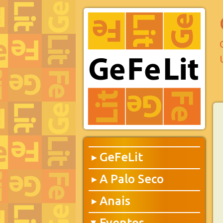
GeFeLit
▶
A Palo Seco
▶
Anais
▶
Eventos