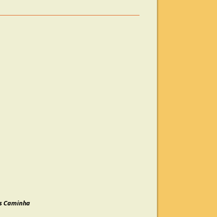
a
as Caminha