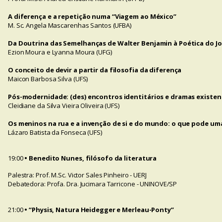
A diferença e a repetição numa “Viagem ao México”
M. Sc. Angela Mascarenhas Santos (UFBA)
Da Doutrina das Semelhanças de Walter Benjamin à Poética do Jog
Ezion Moura e Lyanna Moura (UFG)
O conceito de devir a partir da filosofia da diferença
Maicon Barbosa Silva (UFS)
Pós-modernidade: (des) encontros identitários e dramas existenci
Cleidiane da Silva Vieira Oliveira (UFS)
Os meninos na rua e a invenção de si e do mundo: o que pode um
Lázaro Batista da Fonseca (UFS)
19:00
• Benedito Nunes, filósofo da literatura
Palestra: Prof. M.Sc. Victor Sales Pinheiro - UERJ
Debatedora: Profa. Dra. Jucimara Tarricone - UNINOVE/SP
21:00
• “Physis, Natura Heidegger e Merleau-Ponty”