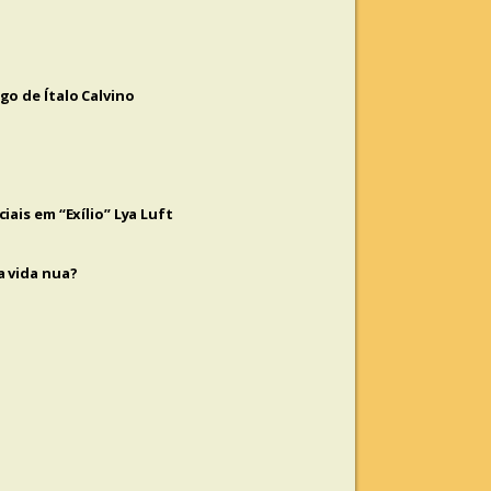
o de Ítalo Calvino
ais em “Exílio” Lya Luft
a vida nua?