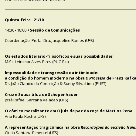
Quinta-feira - 21/10
14:30 - 18:00
• Sessão de Comunicações
Coordenação: Profa. Dra. Jacqueline Ramos (UFS)
Os estudos literário-filosóficos e suas possibilidades
M.Sc. Leinimar Alves Pires (PUC-Rio)
Impessoalidade e transgressão da intimidade:
a condição do homem moderno na obra
O Processo
de Franz Kafk
Dr. João Claudio da Conceição & Sueny Silva Lima (PUST)
Cruz e Sousa à luz de Schopenhauer
José Rafael Santana Valadão (UFS)
O cômico moralizante em O juiz de paz da roça de Martins Pena
Ana Paula Rocha (UFS)
A representação tragicômica na obra
Recordações do escrivão Isaí
Cíntia Santana Pimentel (UFS)