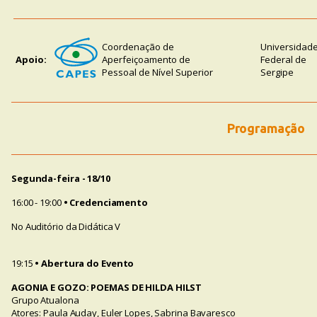
Coordenação de
Universidad
Apoio:
Aperfeiçoamento de
Federal de
Pessoal de Nível Superior
Sergipe
Programação
Segunda-feira - 18/10
16:00 - 19:00
• Credenciamento
No Auditório da Didática V
19:15
• Abertura do Evento
AGONIA E GOZO: POEMAS DE HILDA HILST
Grupo Atualona
Atores: Paula Auday, Euler Lopes, Sabrina Bavaresco