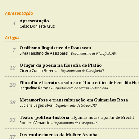
Apresentação
Apresentação
4
Celso Donizete Cruz
Artigos
O niilismo linguístico de Rousseau
7
Sílvia Faustino de Assis Saes
– Departamento de Filosofia/UFBA
O lugar da poesia na filosofia de Platão
12
Cícero Cunha Bezerra
– Departamento de Filosofia/UFS
Filosofia e literatura
: sobre o método crítico de Benedito Nu
20
Jacqueline Ramos
– Departamento de Letras/UFS-Itabaiana
Metamorfose e transculturação em Guimarães Rosa
28
Luciene Lages Silva
– Departamento de Letras/UFBA
Teatro-política-história
: algumas notas a partir de Brecht
33
Romero Venancio
– Departamento de Filosofia/UFS
O reconhecimento da Mulher-Aranha
37