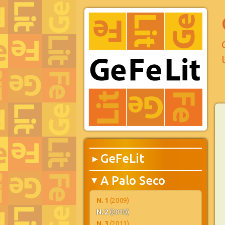
GeFeLit
▶
A Palo Seco
▶
N. 1
(2009)
N. 2
(2010)
N. 3
(2011)