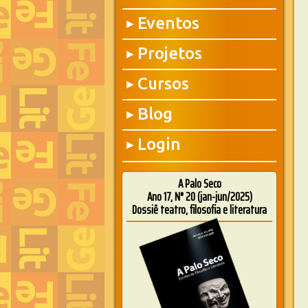
Eventos
▶
Projetos
▶
Cursos
▶
Blog
▶
Login
▶
A Palo Seco
Ano 17, N° 20 (jan-jun/2025)
Dossiê teatro, filosofia e literatura