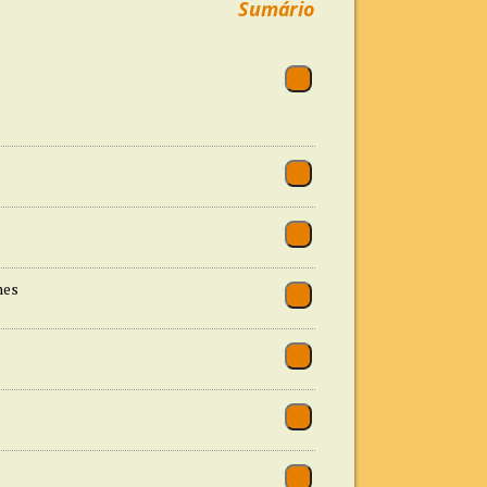
Sumário
nes