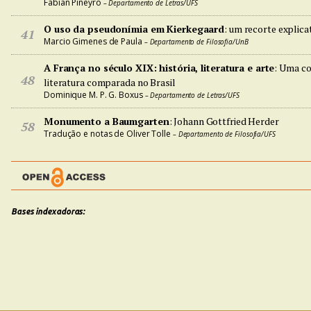
Fabian Piñeyro
– Departamento de Letras/UFS
O uso da pseudonímia em Kierkegaard
: um recorte explica
41
Marcio Gimenes de Paula
– Departamento de Filosofia/UnB
A França no século XIX: história, literatura e arte
: Uma co
48
literatura comparada no Brasil
Dominique M. P. G. Boxus
– Departamento de Letras/UFS
Monumento a Baumgarten
: Johann Gottfried Herder
58
Tradução e notas de Oliver Tolle
– Departamento de Filosofia/UFS
Bases indexadoras: