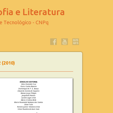
fia e Literatura
 e Tecnológico - CNPq
2 (2010)
CONSELHO EDITORIAL
Celso Donizete Cruz
Cicero Cunha Bezerra
Dominique M. P. G. Boxus
Eduardo Gomes de Siqueira
Fabian Jorge Piñeyro
Jacqueline Ramos
Luciene Lages Silva
Maria Cristina Blink
Maria Roseneide Santana dos Santos
Oliver Tolle
Romero Junior Venancio Silva
Sílvia Faustino de Assis Saes