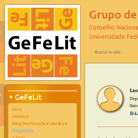
Grupo de 
Conselho Naciona
Universidade Fed
Luc
GeFeLit
Dep
▶
Univ
Início
Histórico
Relações Filosofia e Literatura
Integrantes
Galeria