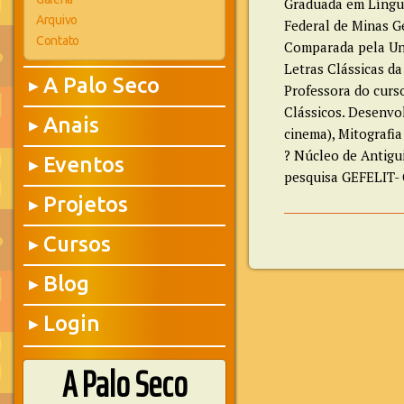
Graduada em Língua
Arquivo
Federal de Minas G
Contato
Comparada pela Uni
Letras Clássicas da
A Palo Seco
▶
Professora do curs
Clássicos. Desenvol
Anais
▶
cinema), Mitografia
? Núcleo de Antigu
Eventos
▶
pesquisa GEFELIT- 
Projetos
▶
Cursos
▶
Blog
▶
Login
▶
A Palo Seco