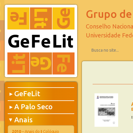
Grupo de 
Conselho Naciona
Universidade Fed
GeFeLit
▶
A Palo Seco
▶
I
Anais
▶
2010
– Anais do II Colóquio