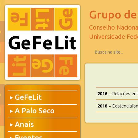
Grupo de 
Conselho Naciona
Universidade Fed
2016
– Relações ent
GeFeLit
▶
2018
– Existenciali
A Palo Seco
▶
Anais
▶
Eventos