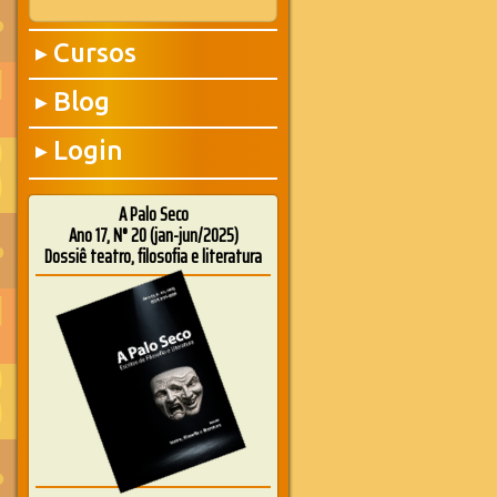
Cursos
▶
Blog
▶
Login
▶
A Palo Seco
Ano 17, N° 20 (jan-jun/2025)
Dossiê teatro, filosofia e literatura