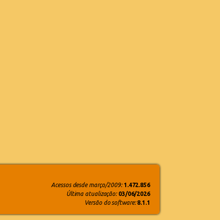
Acessos desde março/2009:
1.472.856
Última atualização:
03/06/2026
Versão do software:
8.1.1