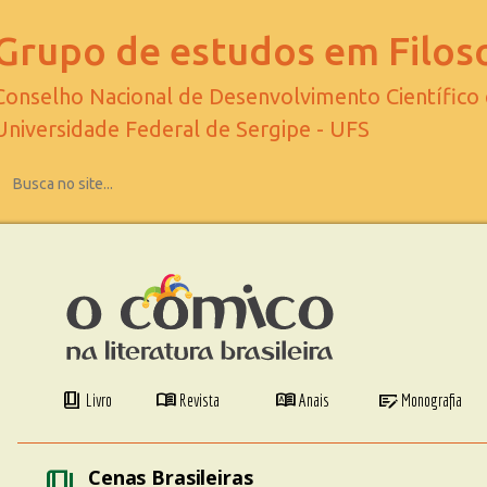
Grupo de estudos em Filoso
Conselho Nacional de Desenvolvimento Científico
Universidade Federal de Sergipe - UFS
book_4
menu_book
dictionary
checkbook
Livro
Revista
Anais
Monografia
book_4
Cenas Brasileiras