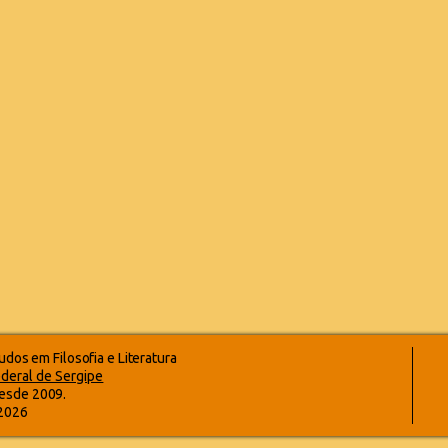
dos em Filosofia e Literatura
deral de Sergipe
esde 2009.
-2026