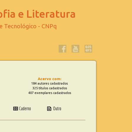
fia e Literatura
 e Tecnológico - CNPq
Acervo com:
184 autores cadastrados
325 títulos cadastrados
407 exemplares cadastrados
two_pager
news
Caderno
Outro