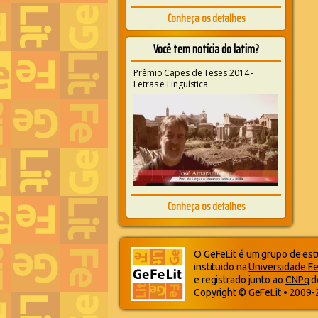
Conheça os detalhes
Você tem notícia do latim?
Prêmio Capes de Teses 2014 -
Letras e Linguística
Conheça os detalhes
O GeFeLit é um grupo de estu
instituido na
Universidade Fe
e registrado junto ao
CNPq
d
Copyright © GeFeLit • 2009