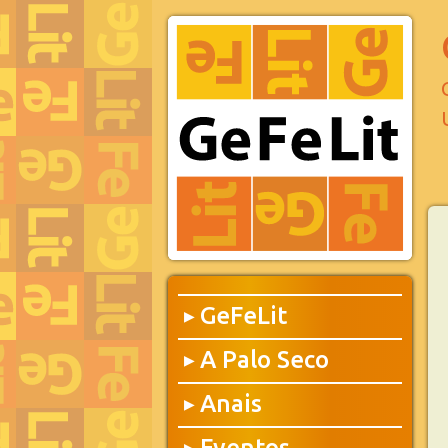
GeFeLit
▶
A Palo Seco
▶
Anais
▶
Eventos