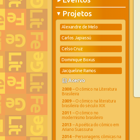
▶
Projetos
▶
Alexandre de Melo
Carlos Japiassú
Celso Cruz
Dominique Boxus
Jacqueline Ramos
book_4
Acervo
2008
– O cômico na Literatura
Brasileira
2009
– O cômico na literatura
brasileira do século XIX
2011
– O cômico no
modernismo brasileiro
2013
– A poética do cômico em
Ariano Suassuna
2014
– Personagens cômicas na