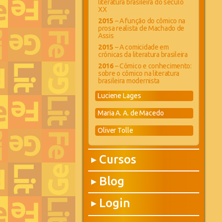
literatura brasileira do século
XX
2015
– A função do cômico na
prosa realista de Machado de
Assis
2015
– A comicidade em
crônicas da literatura brasileira
2016
– Cômico e conhecimento:
sobre o cômico na literatura
brasileira modernista
Luciene Lages
Maria A. A. de Macedo
Oliver Tolle
Cursos
▶
Blog
▶
Login
▶