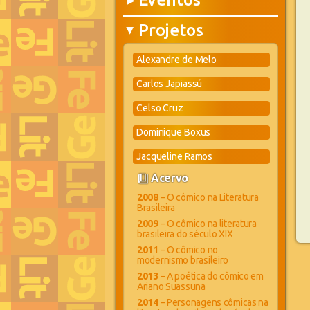
▶
Projetos
▶
Alexandre de Melo
Carlos Japiassú
Celso Cruz
Dominique Boxus
Jacqueline Ramos
book_4
Acervo
2008
– O cômico na Literatura
Brasileira
2009
– O cômico na literatura
brasileira do século XIX
2011
– O cômico no
modernismo brasileiro
2013
– A poética do cômico em
Ariano Suassuna
2014
– Personagens cômicas na