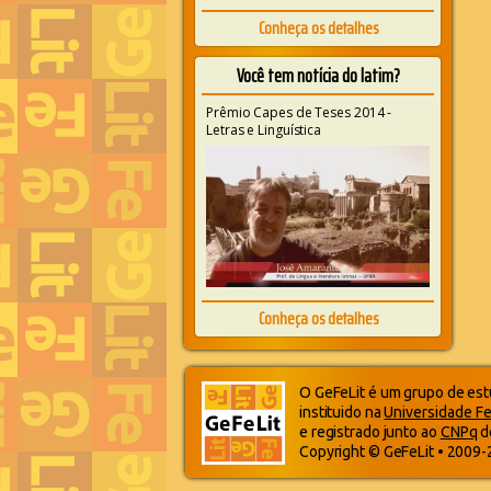
Conheça os detalhes
Você tem notícia do latim?
Prêmio Capes de Teses 2014 -
Letras e Linguística
Conheça os detalhes
O GeFeLit é um grupo de estu
instituido na
Universidade Fe
e registrado junto ao
CNPq
d
Copyright © GeFeLit • 2009