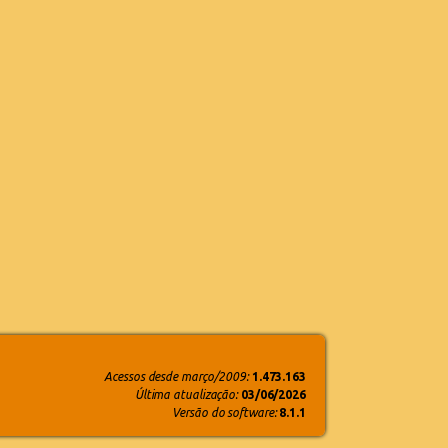
Acessos desde março/2009:
1.473.163
Última atualização:
03/06/2026
Versão do software:
8.1.1