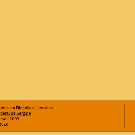
dos em Filosofia e Literatura
deral de Sergipe
esde 2009.
-2026