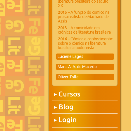
literatura brasileira do século
XX
2015
– A função do cômico na
prosa realista de Machado de
Assis
2015
– A comicidade em
crônicas da literatura brasileira
2016
– Cômico e conhecimento:
sobre o cômico na literatura
brasileira modernista
Luciene Lages
Maria A. A. de Macedo
Oliver Tolle
Cursos
▶
Blog
▶
Login
▶