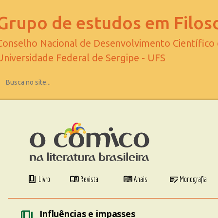
Grupo de estudos em Filoso
Conselho Nacional de Desenvolvimento Científico
Universidade Federal de Sergipe - UFS
book_4
menu_book
dictionary
checkbook
Livro
Revista
Anais
Monografia
book_4
Influências e impasses