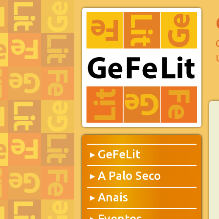
GeFeLit
▶
A Palo Seco
▶
Anais
▶
Eventos