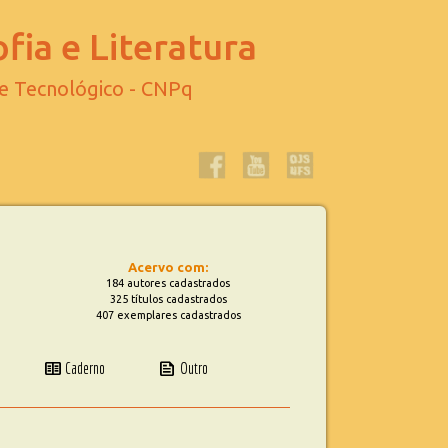
fia e Literatura
 e Tecnológico - CNPq
Acervo com:
184 autores cadastrados
325 títulos cadastrados
407 exemplares cadastrados
two_pager
news
Caderno
Outro