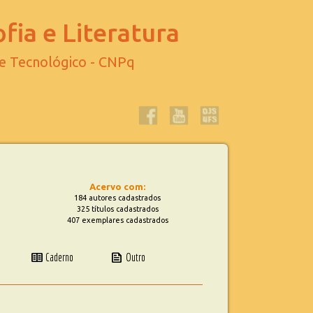
fia e Literatura
 e Tecnológico - CNPq
Acervo com:
184 autores cadastrados
325 títulos cadastrados
407 exemplares cadastrados
two_pager
news
Caderno
Outro