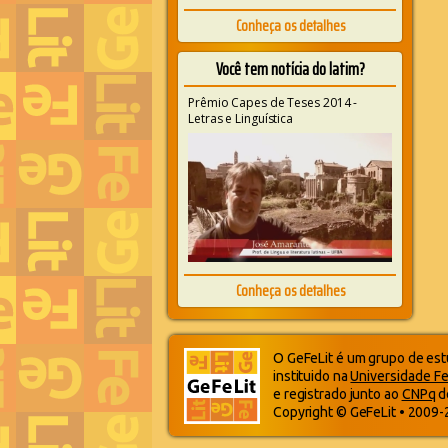
Conheça os detalhes
Você tem notícia do latim?
Prêmio Capes de Teses 2014 -
Letras e Linguística
Conheça os detalhes
O GeFeLit é um grupo de estu
instituido na
Universidade Fe
e registrado junto ao
CNPq
d
Copyright © GeFeLit • 2009