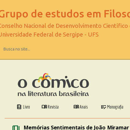
Grupo de estudos em Filoso
Conselho Nacional de Desenvolvimento Científico
Universidade Federal de Sergipe - UFS
book_4
menu_book
dictionary
checkbook
Livro
Revista
Anais
Monografia
book_4
Memórias Sentimentais de João Miramar