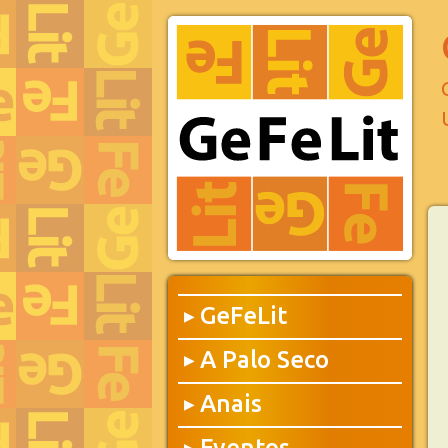
GeFeLit
▶
A Palo Seco
▶
Anais
▶
Eventos