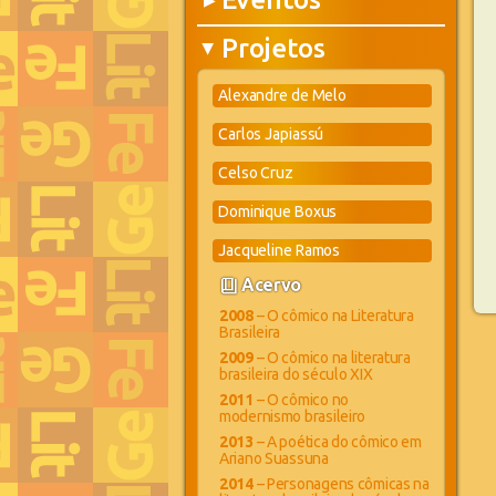
▶
Projetos
▶
Alexandre de Melo
Carlos Japiassú
Celso Cruz
Dominique Boxus
Jacqueline Ramos
book_4
Acervo
2008
– O cômico na Literatura
Brasileira
2009
– O cômico na literatura
brasileira do século XIX
2011
– O cômico no
modernismo brasileiro
2013
– A poética do cômico em
Ariano Suassuna
2014
– Personagens cômicas na