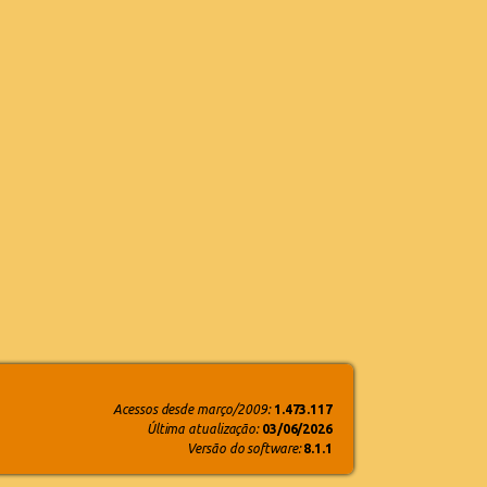
Acessos desde março/2009:
1.473.117
Última atualização:
03/06/2026
Versão do software:
8.1.1