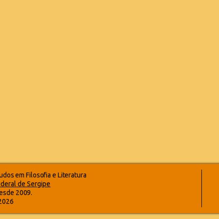
dos em Filosofia e Literatura
deral de Sergipe
esde 2009.
-2026