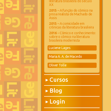
literatura brasileira do século
XX
2015
– A função do cômico na
prosa realista de Machado de
Assis
2015
– A comicidade em
crônicas da literatura brasileira
2016
– Cômico e conhecimento:
sobre o cômico na literatura
brasileira modernista
Luciene Lages
Maria A. A. de Macedo
Oliver Tolle
Cursos
▶
Blog
▶
Login
▶