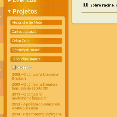
▶
book_4
Sobre racine
. 
Projetos
▶
Alexandre de Melo
Carlos Japiassú
Celso Cruz
Dominique Boxus
Jacqueline Ramos
book_4
Acervo
2008
– O cômico na Literatura
Brasileira
2009
– O cômico na literatura
brasileira do século XIX
2011
– O cômico no
modernismo brasileiro
2013
– A poética do cômico em
Ariano Suassuna
2014
– Personagens cômicas na