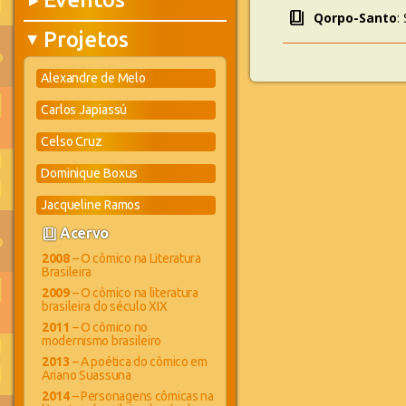
▶
book_4
Qorpo-Santo
:
Projetos
▶
Alexandre de Melo
Carlos Japiassú
Celso Cruz
Dominique Boxus
Jacqueline Ramos
book_4
Acervo
2008
– O cômico na Literatura
Brasileira
2009
– O cômico na literatura
brasileira do século XIX
2011
– O cômico no
modernismo brasileiro
2013
– A poética do cômico em
Ariano Suassuna
2014
– Personagens cômicas na